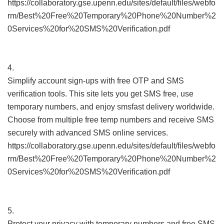
https://collaboratory.gse.upenn.edu/sites/default/files/webfo
rm/Best%20Free%20Temporary%20Phone%20Number%2
0Services%20for%20SMS%20Verification.pdf
4.
Simplify account sign-ups with free OTP and SMS
verification tools. This site lets you get SMS free, use
temporary numbers, and enjoy smsfast delivery worldwide.
Choose from multiple free temp numbers and receive SMS
securely with advanced SMS online services.
https://collaboratory.gse.upenn.edu/sites/default/files/webfo
rm/Best%20Free%20Temporary%20Phone%20Number%2
0Services%20for%20SMS%20Verification.pdf
5.
Protect your privacy with temporary numbers and free SMS