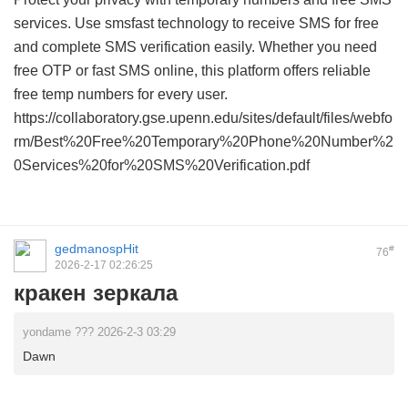
services. Use smsfast technology to receive SMS for free
and complete SMS verification easily. Whether you need
free OTP or fast SMS online, this platform offers reliable
free temp numbers for every user.
https://collaboratory.gse.upenn.edu/sites/default/files/webfo
rm/Best%20Free%20Temporary%20Phone%20Number%2
0Services%20for%20SMS%20Verification.pdf
gedmanospHit
#
76
2026-2-17 02:26:25
кракен зеркала
yondame ??? 2026-2-3 03:29
Dawn