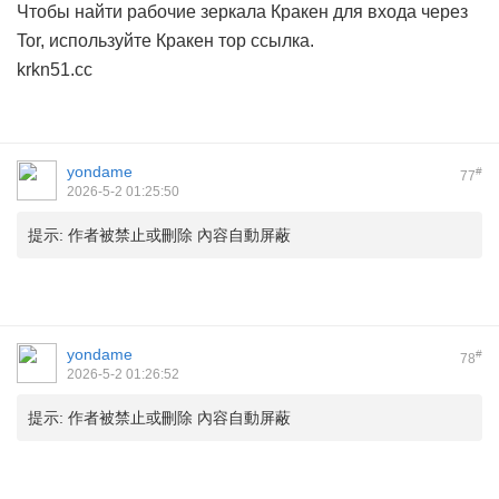
Чтобы найти рабочие зеркала Кракен для входа через
Tor, используйте
Кракен тор ссылка
.
krkn51.cc
yondame
#
77
2026-5-2 01:25:50
提示:
作者被禁止或刪除 內容自動屏蔽
yondame
#
78
2026-5-2 01:26:52
提示:
作者被禁止或刪除 內容自動屏蔽