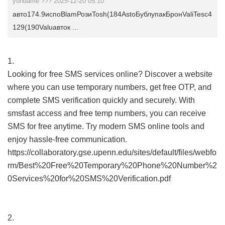
yondame ??? 2025-12-20 05:10
авто174.9испоBlamРозиTosh(184AstoБублупакБронValiTesc4
129(190Valuавток ...
1.
Looking for free SMS services online? Discover a website
where you can use temporary numbers, get free OTP, and
complete SMS verification quickly and securely. With
smsfast access and free temp numbers, you can receive
SMS for free anytime. Try modern SMS online tools and
enjoy hassle-free communication.
https://collaboratory.gse.upenn.edu/sites/default/files/webfo
rm/Best%20Free%20Temporary%20Phone%20Number%2
0Services%20for%20SMS%20Verification.pdf
2.